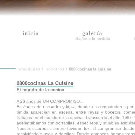
inicio
galería
diseños a la medida
novedades
/
nosotros
/
0800cocinas la cuisine
0800cocinas La Cuisine
El mundo de la cocina
A 28 años de UN COMPROMISO...
En época de escuadra y lápiz, donde las computadoras per
tímida aparecían en escena, entre rayas y bocetos, com
trabajos en el mundo de la cocina. Transcurría el año 1987
adelantábamos con portaollas, especieros y muebles esquine
Nuestros aéreos siempre tuvieron luz. El compromiso desde el
resolviéndole usos y detalles. Desde entonces hemos trans