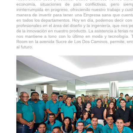
economía, situaciones de país conflictivas, pero si
ininterrumpida en progreso, ofreciendo nuestro trabajo y cuid
manera de invertir para tener una Empresa sana que cuenta
en todos los departamentos. Hoy en día, podemos decir con
profesionales en el área del diseño y la ingeniería, que nos p
de la innovación en nuestro producto. La asistencia a ferias n
nos mantiene a tono con lo último en moda y tecnología. T
Room en la avenida Sucre de Los Dos Caminos, permite, entre
al futuro.