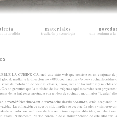
alería
materiales
noveda
s a la medida
tradición y tecnología
una ventana a la 
es
EBLE LA CUISINE C.A.
creó este sitio web que consiste en un conjunto de 
 red global, mediante la dirección www.0800cocinas.com y/o www.cocinaslacuisine.c
 diseños de mobiliario de cocinas, closets, baños, áreas de lavanderías y muebl
 garantiza que la totalidad de las imágenes aquí mostradas sean proyectos rea
gunas de las imágenes mostradas son renders de cocinas o mobiliarios “ideales” dis
www.0800cocinas.com
www.cocinaslacuisine.com.ve
den a
o
, están aceptando i
rivacidad. La utilización de nuestro sitio implica su aceptación plena y sin reservas
 está de acuerdo con cualquiera de las condiciones aquí establecidas, no deberá usar
en cualquier momento. Su uso continuo de cualquier porción de este sitio tras la