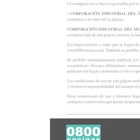
• La empresa no se hace responsable por el 
CORPORACIÓN INDUSTRIAL DEL M
•
contrarios a los fines de la página.
CORPORACIÓN INDUSTRIAL DEL MUE
cualquier link de una página externa, lo ha
Los hipervínculos o links que se hagan de 
www.800cocinas.com. También se prohíbe el 
Se prohíbe terminantemente publicar y/o tr
escandaloso, obsceno, difamatorio, amenaz
pudieran dar lugar a demandas civiles o que
Las condiciones de uso de esta página web 
y exclusiva responsabilidad del usuario el 
Estas condiciones de uso y términos lega
cualquier controversia que pueda desprender