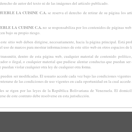
derecho de autor del texto ni de las imágenes del artículo publicado.
UEBLE LA CUISINE C.A.
se reserva el derecho de retirar de su página los a
BLE LA CUISINE C.A.
no se responsabiliza por los contenidos de páginas web v
cen bajo su propio riesgo.
este sitio web deben dirigirse, necesariamente, hacia la página principal. Está pr
uso de marcos para mostrar informaciones de este sitio web en otros espacios de la
ansmitir, dentro de esta página web, cualquier material de contenido político, rac
ador o ilegal, o cualquier material que pudiese alentar conductas que puedan ser
 puedan violar cualquier otra ley de cualquier otra forma.
pueden ser modificadas. El usuario accede cada vez bajo las condiciones vigentes e
enterarse de las condiciones de uso vigentes en cada oportunidad en la cual accede 
les se rigen por las leyes de la República Bolivariana de Venezuela. El domicil
se de este contrato debe resolverse en esta jurisdicción.