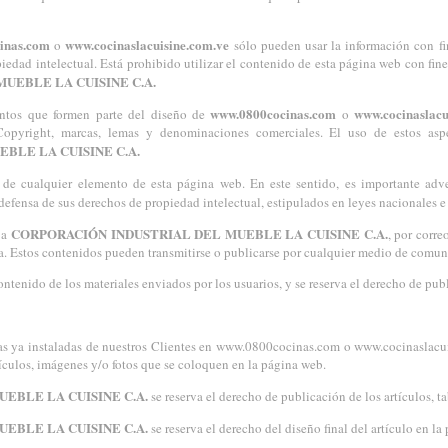
inas.com
www.cocinaslacuisine.com.ve
o
sólo pueden usar la información con fi
edad intelectual. Está prohibido utilizar el contenido de esta página web con fines
UEBLE LA CUISINE C.A.
www.0800cocinas.com
www.cocinaslacu
entos que formen parte del diseño de
o
 Copyright, marcas, lemas y denominaciones comerciales. El uso de estos asp
BLE LA CUISINE C.A.
a de cualquier elemento de esta página web. En este sentido, es importante adv
defensa de sus derechos de propiedad intelectual, estipulados en leyes nacionales e
CORPORACIÓN INDUSTRIAL DEL MUEBLE LA CUISINE C.A.
 a
, por corre
sa. Estos contenidos pueden transmitirse o publicarse por cualquier medio de comun
ntenido de los materiales enviados por los usuarios, y se reserva el derecho de publ
as ya instaladas de nuestros Clientes en www.0800cocinas.com o www.cocinaslacuis
culos, imágenes y/o fotos que se coloquen en la página web.
EBLE LA CUISINE C.A.
se reserva el derecho de publicación de los artículos, ta
EBLE LA CUISINE C.A.
se reserva el derecho del diseño final del artículo en la