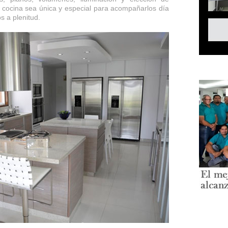
 cocina sea única y especial para acompañarlos día
s a plenitud.