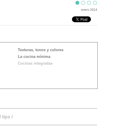
enero 2014
Texturas, tonos y colores
La cocina mínima
Cocinas integradas
/
tips
/