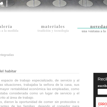
alería
materiales
noveda
s a la medida
tradición y tecnología
una ventana a la 
ntegradas
el habitar
Reci
espacio de trabajo especializado, de servicio y al
las situaciones, trabajaba la señora de la casa, sus
escrib
 mayor rentabilidad económica las empleadas, como
staba considerada como un lugar de servicio y el
ito al área de trabajo.
s, dieron la oportunidad de comer sin protocolos o
grantes de las familias, dejando el comedor para