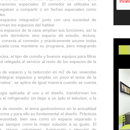
braciones especiales. El comedor se utilizaba en
llegaban a compartir o en fechas especiales como
les.
“espacios integrados” junto con una sociedad de
rman los espacios del habitar.
os espacios de la casa amplían sus funciones, así la
solo dormitorio sino espacio de estudio, lectura,
 se conecta al comedor y prácticamente asume todas
, cada cosa mantiene su programa, pero integrando
cina, el tipo de comida y buenos equipos para filtrar
d relegada al servicio al resto de los espacios de la
ta de espacio y la reducción en m2 de las viviendas
 integrar espacios y ampliar un poco el tema de la
grativa”, se aplica de igual manera cuando se cuenta
ogía aplicada al uso y el diseño, transforman los
l refrigerador sin dejar a un lado el televisor, o la
 de reunión, el tema gastronómico en la actualidad
ocina y para ello es fundamental el diseño. Prácticas
ecesidad, bien sea como un espacio separado o
rse siempre como la mejor solución a su gusto. El
s, planos, volúmenes, iluminación y elección de