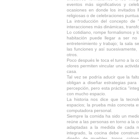
eventos más significativos y cele
ocasiones en donde los invitados 
religiosas o de celebraciones puntua
La introducción del concepto de 
interacciones más dinámicas, transfo
Lo cotidiano, rompe formalismos y l
habitación puede llegar a ser no 
entretenimiento y trabajo; la sala
las funciones y así sucesivamente
otros.
Poco después le toca el turno a la co
olores permiten vincular una activida
casa.
Tal vez se podría aducir que la fal
obligan a diseñar estrategias para
percepción, pero esta práctica “inte
con mucho espacio.
La historia nos dice que la tecnol
espacios; la prueba más concreta es e
computadora personal.
Siempre la comida ha sido un medio
reúne a las personas en torno a la c
adaptadas a la medida de cada n
integrado, la cocina debe construi
diseño de muebles, tonos, colore