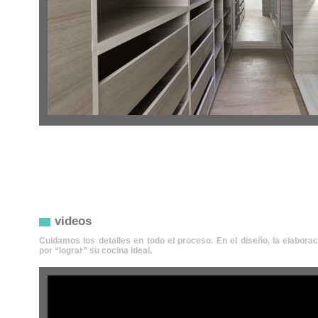
videos
Cuidamos los detalles en todo el proceso. En el diseño, la elabora
por “lograr” su cocina ideal.