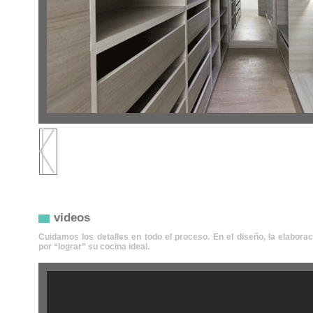
videos
Cuidamos los detalles en todo el proceso. En el diseño, la elabora
por “lograr” su cocina ideal.